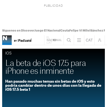
Síguenos en Discover
Juego El Nacional
Ceuta
Felipe VI Milei
Sánchez M
IOS
La beta de iOS 17.5 para
iPhone es inminente
Han pasado muchas temas sin betas de iOS y esto
podría cambiar dentro de unos días con la llegada de
iOS 17.5 beta 1