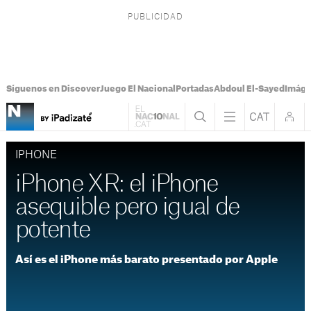
Síguenos en Discover
Juego El Nacional
Portadas
Abdoul El-Sayed
Imáge
IPHONE
iPhone XR: el iPhone
asequible pero igual de
potente
Así es el iPhone más barato presentado por Apple