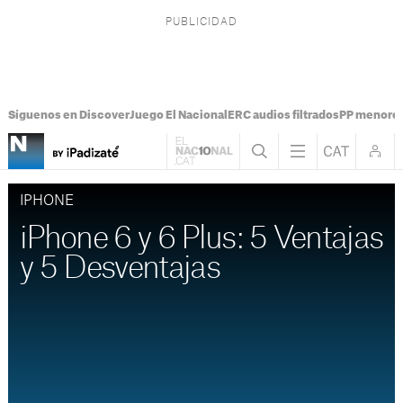
Síguenos en Discover
Juego El Nacional
ERC audios filtrados
PP menores
IPHONE
iPhone 6 y 6 Plus: 5 Ventajas
y 5 Desventajas