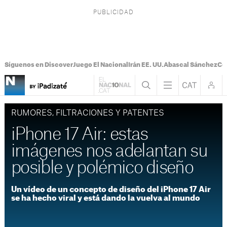
Síguenos en Discover
Juego El Nacional
Irán EE. UU.
Abascal Sánchez
Con
RUMORES, FILTRACIONES Y PATENTES
iPhone 17 Air: estas
imágenes nos adelantan su
posible y polémico diseño
Un vídeo de un concepto de diseño del iPhone 17 Air
se ha hecho viral y está dando la vuelva al mundo