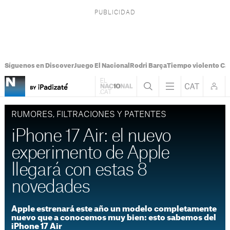
Síguenos en Discover
Juego El Nacional
Rodri Barça
Tiempo violento Ca
RUMORES, FILTRACIONES Y PATENTES
iPhone 17 Air: el nuevo
experimento de Apple
llegará con estas 8
novedades
Apple estrenará este año un modelo completamente
nuevo que a conocemos muy bien: esto sabemos del
iPhone 17 Air