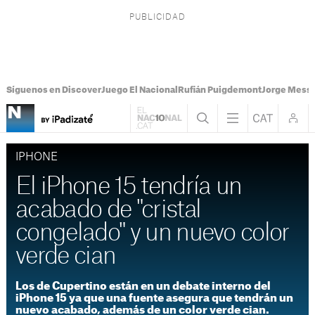
Síguenos en Discover
Juego El Nacional
Rufián Puigdemont
Jorge Messi
IPHONE
El iPhone 15 tendría un
acabado de "cristal
congelado" y un nuevo color
verde cian
Los de Cupertino están en un debate interno del
iPhone 15 ya que una fuente asegura que tendrán un
nuevo acabado, además de un color verde cian.