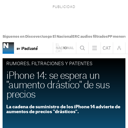
Síguenos en Discover
Juego El Nacional
ERC audios filtrados
PP menores
RUMORES, FILTRACIONES Y PATENTES
iPhone 14: se espera un
"aumento drástico" de sus
precios
La cadena de suministro de los iPhone 14 advierte de
aumentos de precios "drásticos".