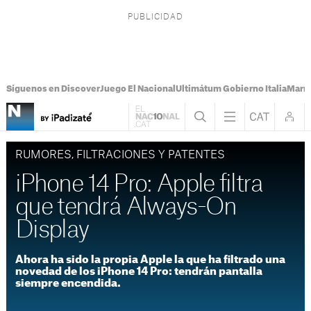
Síguenos en Discover
Juego El Nacional
Ultimátum Gobierno Italia
Marr
RUMORES, FILTRACIONES Y PATENTES
iPhone 14 Pro: Apple filtra
que tendrá Always-On
Display
Ahora ha sido la propia Apple la que ha filtrado una
novedad de los iPhone 14 Pro: tendrán pantalla
siempre encendida.