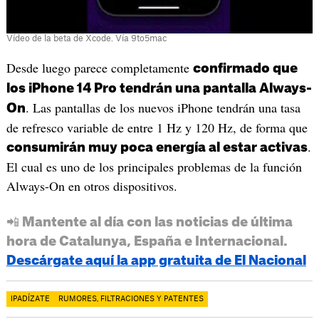
Vídeo de la beta de Xcode. Vía 9to5mac
Desde luego parece completamente
confirmado que
los iPhone 14 Pro tendrán una pantalla Always-
. Las pantallas de los nuevos iPhone tendrán una tasa
On
de refresco variable de entre 1 Hz y 120 Hz, de forma que
.
consumirán muy poca energía al estar activas
El cual es uno de los principales problemas de la función
Always-On en otros dispositivos.
📲 Mantente al día con las noticias de última
hora de Catalunya, España e Internacional.
Descárgate aquí la app gratuita de El Nacional
IPADÍZATE
RUMORES, FILTRACIONES Y PATENTES