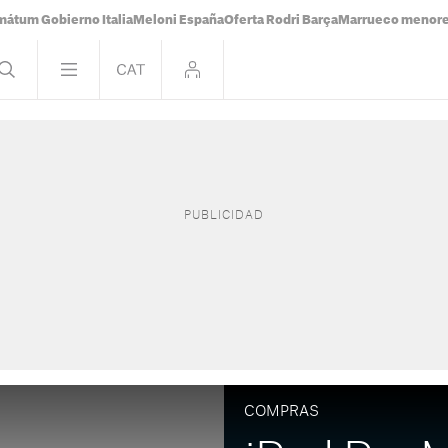
mátum Gobierno Italia
Meloni España
Oferta Rodri Barça
Marrueco menor
COMPRAS