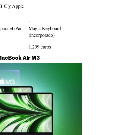
B-C y Apple
-
-
ara el iPad
Magic Keyboard
(incorporado)
1.299 euros
 MacBook Air M3