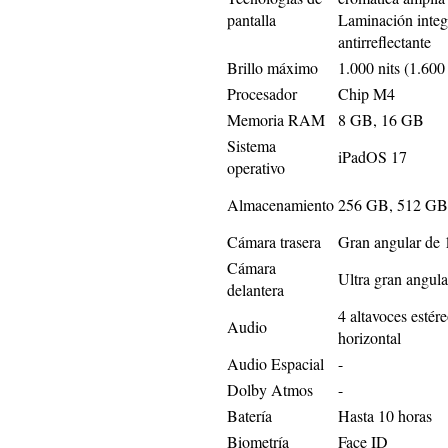
pantalla
Laminación integr
antirreflectante
Brillo máximo
1.000 nits (1.60
Procesador
Chip M4
Memoria RAM
8 GB, 16 GB
Sistema
iPadOS 17
operativo
Almacenamiento
256 GB, 512 GB
Cámara trasera
Gran angular de
Cámara
Ultra gran angul
delantera
4 altavoces estér
Audio
horizontal
Audio Espacial
-
Dolby Atmos
-
Batería
Hasta 10 horas
Biometría
Face ID