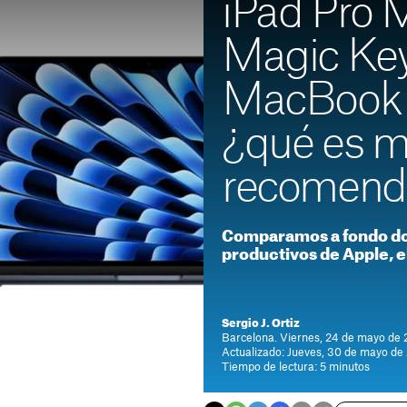
iPad Pro 
Magic Key
MacBook 
¿qué es 
recomend
Comparamos a fondo do
productivos de Apple, e
Sergio J. Ortiz
Barcelona. Viernes, 24 de mayo de 
Actualizado: Jueves, 30 de mayo de
Tiempo de lectura: 5 minutos