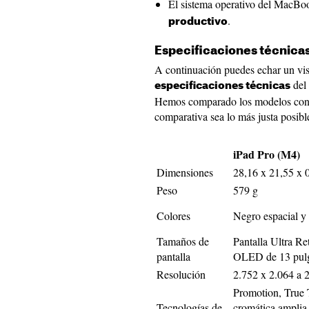
El sistema operativo del MacBo
.
productivo
Especificaciones técnica
A continuación puedes echar un vis
del
especificaciones técnicas
Hemos comparado los modelos con p
comparativa sea lo más justa posibl
iPad Pro (M4)
Dimensiones
28,16 x 21,55 x 
Peso
579 g
Colores
Negro espacial y 
Tamaños de
Pantalla Ultra R
pantalla
OLED de 13 pul
Resolución
2.752 x 2.064 a 
Promotion, True
Tecnologías de
cromática amplia 