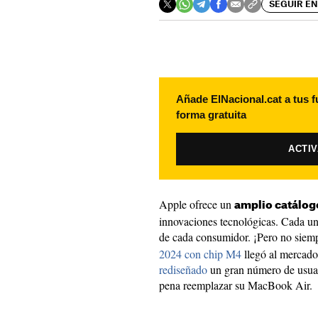
SEGUIR EN
Añade ElNacional.cat a tus f
forma gratuita
ACTI
Apple ofrece un
amplio catálog
innovaciones tecnológicas. Cada uno
de cada consumidor. ¡Pero no siemp
2024 con chip M4
llegó al mercad
rediseñado
un gran número de usuari
pena reemplazar su MacBook Air.