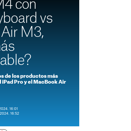
M4 con
board vs
Air M3,
más
able?
s de los productos más
l iPad Pro y el MacBook Air
2024. 16:01
 2024. 16:52