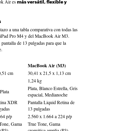
ok Air es
más versátil, flexible y
s
tazo a una tabla comparativa con todas las
 iPad Pro M4 y del MacBook Air M3.
antalla de 13 pulgadas para que la
e.
MacBook Air (M3)
0,51 cm
30,41 x 21,5 x 1,13 cm
1,24 kg
Plata, Blanco Estrella, Gris
Plata
espacial, Medianoche
etina XDR
Pantalla Liquid Retina de
gadas
13 pulgadas
264 p/p
2.560 x 1.664 a 224 p/p
 Tone, Gama
True Tone, Gama
(P3),
cromática amplia (P3),