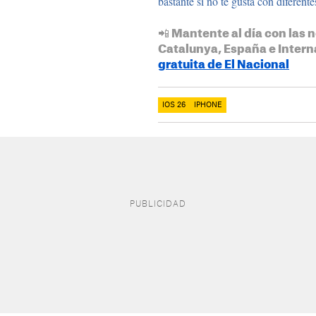
bastante si no te gusta con diferente
📲 Mantente al día con las n
Catalunya, España e Intern
gratuita de El Nacional
IOS 26
IPHONE