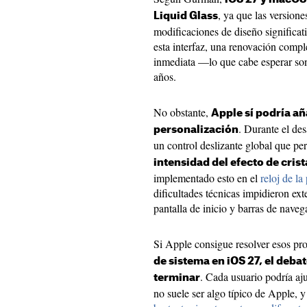
, ya que las version
Liquid Glass
modificaciones de diseño significat
esta interfaz, una renovación compl
inmediata —lo que cabe esperar son
años.
No obstante,
Apple sí podría a
. Durante el de
personalización
un control deslizante global que per
intensidad del efecto de crist
implementado esto en el
reloj de l
dificultades técnicas impidieron ex
pantalla de inicio y barras de naveg
Si Apple consigue resolver esos p
de sistema en iOS 27, el deba
. Cada usuario podría aj
terminar
no suele ser algo típico de Apple, y