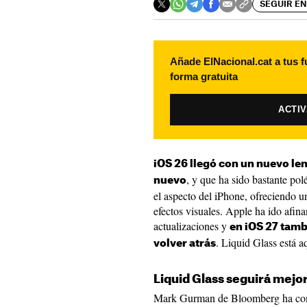
SEGUIR EN
Añade ElNacional.cat a tus f
forma gratuita
ACTI
iOS 26 llegó con un nuevo l
, y que ha sido bastante po
nuevo
el aspecto del iPhone, ofreciendo 
efectos visuales. Apple ha ido afina
actualizaciones y
en iOS 27 tam
. Liquid Glass está 
volver atrás
Liquid Glass seguirá mejo
Mark Gurman de Bloomberg ha co