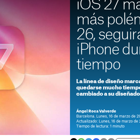
iOS 27 ma
más polém
26, seguir
iPhone du
tiempo
La línea de diseño marc
quedarse mucho tiempo
cambiado a su diseñado
Ángel Roca Valverde
Barcelona. Lunes, 16 de marzo de 20
Actualizado: Lunes, 16 de marzo de 
Tiempo de lectura: 1 minuto