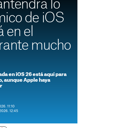
ntendrá lo
ico de iOS
á en el
rante mucho
ada en iOS 26 está aquí para
, aunque Apple haya
r
26. 11:10
2026. 12:45