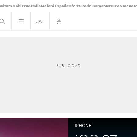
mátum Gobierno Italia
Meloni España
Oferta Rodri Barça
Marrueco menor
IPHONE