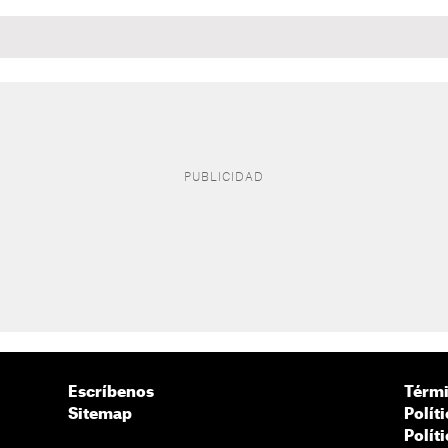
Escríbenos
Térmi
Sitemap
Polít
Polít