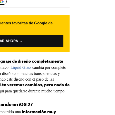
uentes favoritas de Google de
VAR AHORA →
enguaje de diseño completamente
lémico.
Liquid Glass
cambia por completo
un diseño con muchas transparencias y
ndo este diseño con el paso de las
bién veremos cambios, pero nada de
aquí para quedarse durante mucho tiempo.
rando en iOS 27
mpartido una
información muy