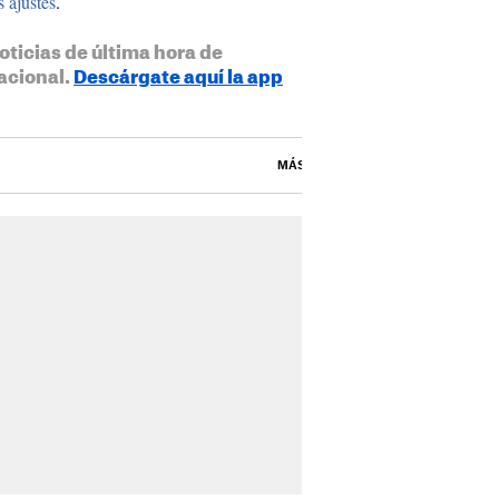
s ajustes
.
oticias de última hora de
acional.
Descárgate aquí la app
MÁS