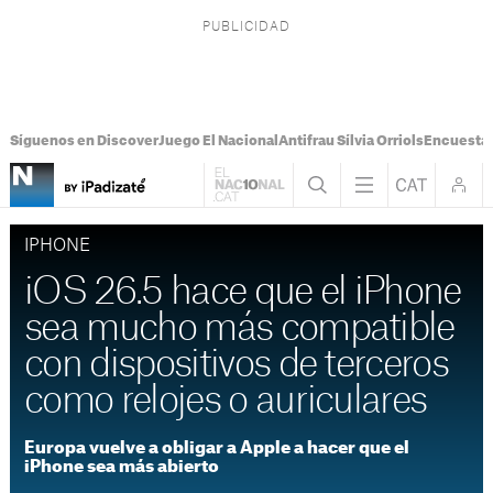
Síguenos en Discover
Juego El Nacional
Antifrau Sílvia Orriols
Encuesta 
IPHONE
iOS 26.5 hace que el iPhone
sea mucho más compatible
con dispositivos de terceros
como relojes o auriculares
Europa vuelve a obligar a Apple a hacer que el
iPhone sea más abierto