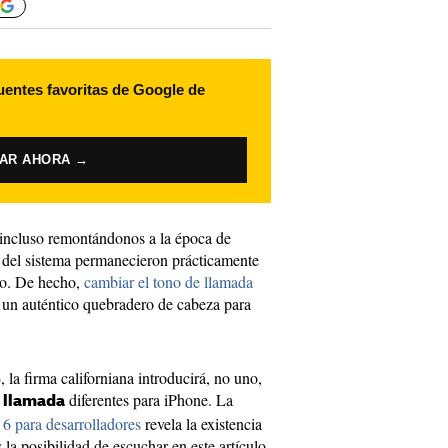
uentes favoritas de Google de
VAR AHORA →
 incluso remontándonos a la época de
a del sistema permanecieron prácticamente
mpo. De hecho,
cambiar el tono de llamada
 un auténtico quebradero de cabeza para
6
, la firma californiana introducirá, no uno,
diferentes para iPhone. La
e llamada
 6 para desarrolladores
revela la existencia
la posibilidad de escuchar en este artículo.