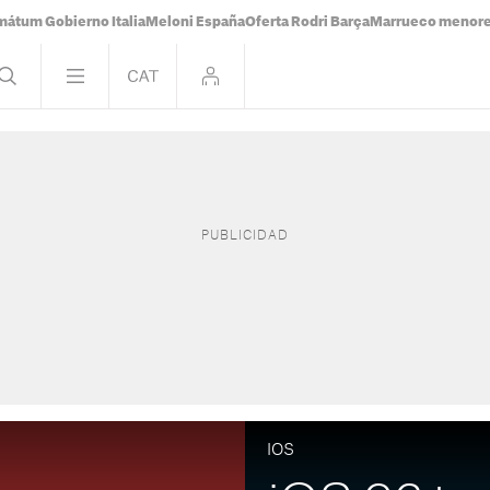
mátum Gobierno Italia
Meloni España
Oferta Rodri Barça
Marrueco menor
IOS