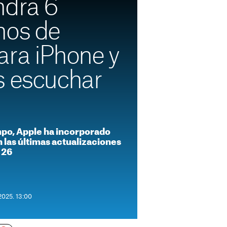
ndrá 6
nos de
ara iPhone y
s escuchar
po, Apple ha incorporado
 las últimas actualizaciones
 26
2025. 13:00