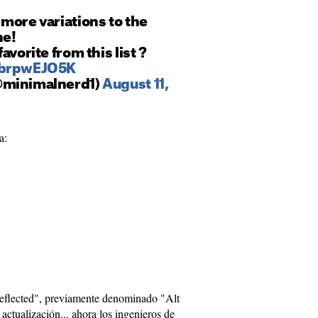
more variations to the
ne!
avorite from this list ?
EbrpwEJO5K
@minimalnerd1)
August 11,
a:
Reflected", previamente denominado "Alt
 actualización... ahora los ingenieros de