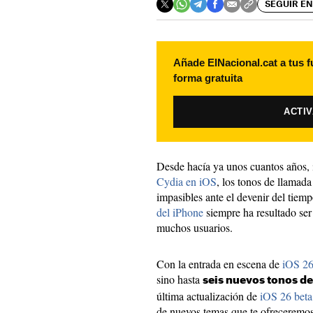
SEGUIR EN
Añade ElNacional.cat a tus f
forma gratuita
ACTI
Desde hacía ya unos cuantos años,
Cydia en iOS
, los tonos de llamad
impasibles ante el devenir del tie
del iPhone
siempre ha resultado ser
muchos usuarios.
Con la entrada en escena de
iOS 2
sino hasta
seis nuevos tonos d
última actualización de
iOS 26 beta
de nuevos temas que te ofreceremos 