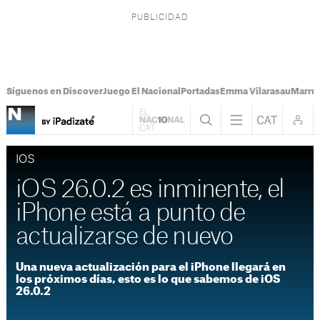
Síguenos en Discover
Juego El Nacional
Portadas
Emma Vilarasau
Marru
IOS
iOS 26.0.2 es inminente, el
iPhone está a punto de
actualizarse de nuevo
Una nueva actualización para el iPhone llegará en
los próximos días, esto es lo que sabemos de iOS
26.0.2