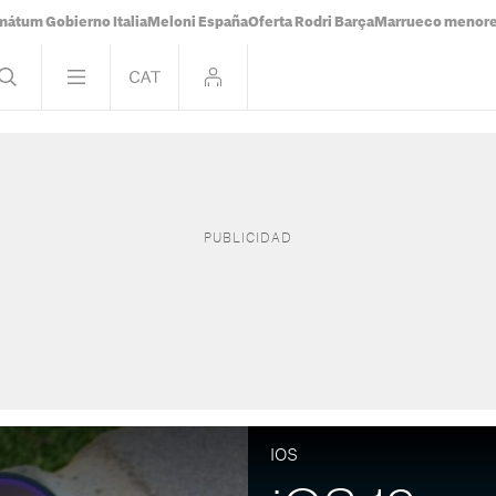
mátum Gobierno Italia
Meloni España
Oferta Rodri Barça
Marrueco menor
IOS