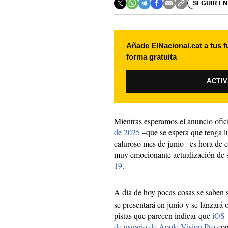
SEGUIR EN
Añade ElNacional.cat a tus f
forma gratuita
ACTI
Mientras esperamos el anuncio ofic
de 2025
–que se espera que tenga l
caluroso mes de junio– es hora de e
muy emocionante actualización de 
19
.
A día de hoy pocas cosas se saben 
se presentará en junio y se lanzará 
pistas que parecen indicar que
iOS 
de usuario de Apple Vision Pro
co