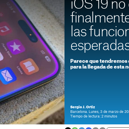
iOS 19 no
finalment
las funci
esperadas
Parece que tendremos 
para la llegada de esta
Sergio J. Ortiz
Barcelona. Lunes, 3 de marzo de 20
Tiempo de lectura: 2 minutos