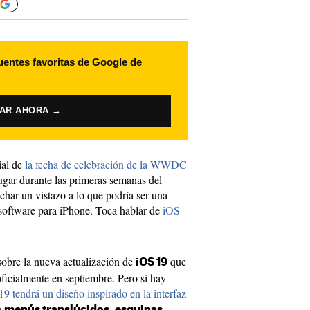
uentes favoritas de Google de
VAR AHORA →
ial de
la fecha de celebración de la WWDC
ugar durante las primeras semanas del
char un vistazo a lo que podría ser una
software para iPhone. Toca hablar de
iOS
sobre la nueva actualización de
que
iOS 19
oficialmente en septiembre. Pero sí hay
19 tendrá un diseño inspirado en la interfaz
n
menús translúcidos, esquinas