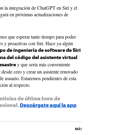
n la integración de ChatGPT en Siri y el
gará en próximas actualizaciones de
mos que esperar tanto tiempo para poder
es y proactivas con Siri. Hace ya algún
o de ingeniería de software de Siri
na del código del asistente virtual
y que sería más conveniente
esastre
 desde cero y crear un asistente renovado
de usuario. Estaremos pendientes de esta
ión al respecto.
oticias de última hora de
acional.
Descárgate aquí la app
MÁS