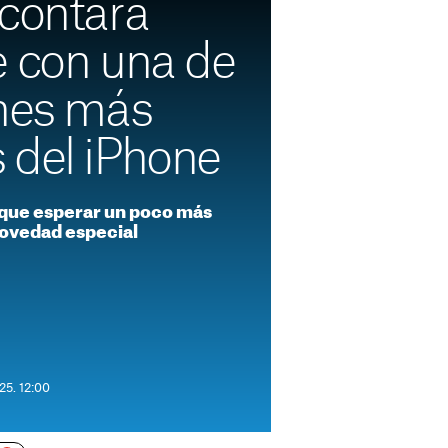
 contará
e con una de
ones más
 del iPhone
que esperar un poco más
 novedad especial
25. 12:00