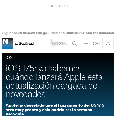
Síguenos en Discover
Juego El Nacional
Ultimátum Gobierno Italia
Marr
IOS
iOS 17.5: ya sabemos
cuándo lanzará Apple esta
actualización cargada de
novedades
Apple ha desvelado que el lanzamiento de iOS 17.5
será muy pronto y esta podría ser la semana
escogida