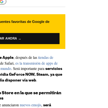
uentes favoritas de Google de
VAR AHORA →
, después de las
tiendas de
de Apple
de Safari,
es la transmisión de apps de
l mundo
. Será importante para
servicios
idia GeForce NOW, Steam, ya que
.
ía disponer vía web
Store en la que se permitirán
os
se anunciaron
nuevos emojis
,
será