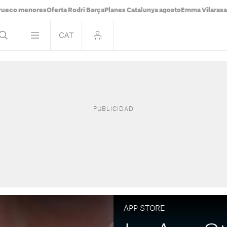
rueco menores
Oferta Rodri Barça
Planes Catalunya agosto
Emma Vilaras
APP STORE