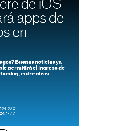
ore de iOS
ará apps de
os en
egos? Buenas noticias ya
ple permitirá el ingreso de
Gaming, entre otras
024. 22:01
024. 17:47