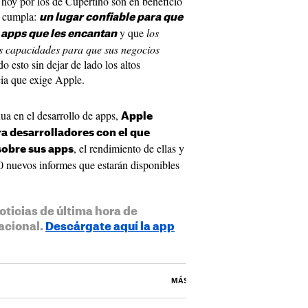
 hoy por los de Cupertino son en beneficio
e cumpla:
un lugar confiable para que
y que
los
 apps que les encantan
s capacidades para que sus negocios
 esto sin dejar de lado los altos
cia que exige Apple.
nua en el desarrollo de apps,
Apple
ra desarrolladores con el que
, el rendimiento de ellas y
obre sus apps
0 nuevos informes que estarán disponibles
oticias de última hora de
acional.
Descárgate aquí la app
MÁS