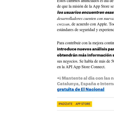
Estos cambios anunciados el día de
de que la misión de la App Store s
los usuarios encuentren esas
desarrolladores cuenten con nueva
crezcan
, de acuerdo con Apple. Todo
estándares de seguridad y experien
Para contribuir con la mejora conti
introduce nuevos análisis pa
obtendrán más información s
sus negocios. Se habla de más de 5
en la API App Store Connect.
📲 Mantente al día con las n
Catalunya, España e Intern
gratuita de El Nacional
IPADÍZATE
APP STORE