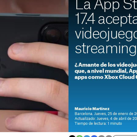
La App St
17.4 acept
videojueg
streaming
¿Amante de los videoju
que, a nivel mundial, Ap
apps como Xbox Cloud 
Mauricio Martínez
Barcelona. Jueves, 25 de enero de 2
Actualizado: Jueves, 4 de abril de 2
Tiempo de lectura: 1 minuto