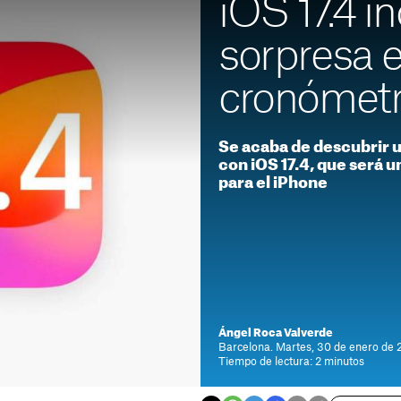
iOS 17.4 i
sorpresa e
cronómet
Se acaba de descubrir 
con iOS 17.4, que será u
para el iPhone
Ángel Roca Valverde
Barcelona. Martes, 30 de enero de 
Tiempo de lectura: 2 minutos