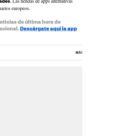
. Las tiendas de apps alternativas
ades
uarios europeos.
oticias de última hora de
acional.
Descárgate aquí la app
MÁS