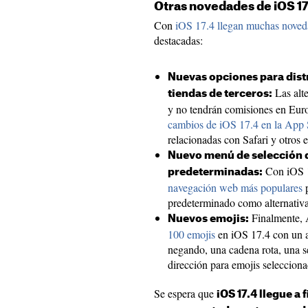
Otras novedades de iOS 17
Con
iOS 17.4 llegan muchas noved
destacadas:
Nuevas opciones para distr
Las alte
tiendas de terceros:
y no tendrán comisiones en Eur
cambios de iOS 17.4 en la App 
relacionadas con Safari y otros 
Nuevo menú de selección 
Con iOS 17
predeterminadas:
navegación web más populares
p
predeterminado como alternativa
Finalmente, 
Nuevos emojis:
100 emojis
en iOS 17.4 con un a
negando, una cadena rota, una s
dirección para emojis selecciona
Se espera que
iOS 17.4 llegue a 