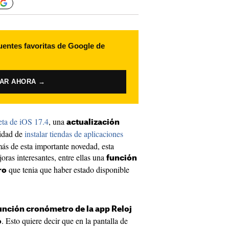
uentes favoritas de Google de
VAR AHORA →
eta de iOS 17.4
, una
actualización
lidad de
instalar tiendas de aplicaciones
ás de esta importante novedad, esta
oras interesantes, entre ellas una
función
que tenia que haber estado disponible
ro
unción cronómetro de la app Reloj
. Esto quiere decir que en la pantalla de
o