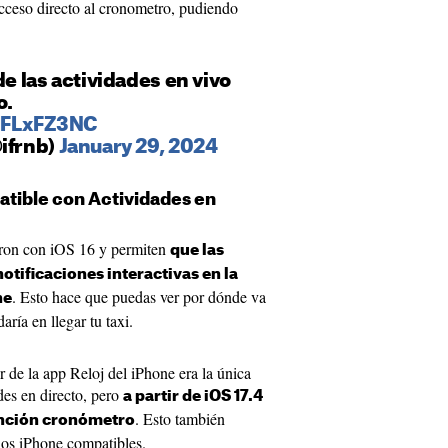
cceso directo al cronometro, pudiendo
de las actividades en vivo
o.
2IFLxFZ3NC
@ifrnb)
January 29, 2024
atible con Actividades en
aron con iOS 16 y permiten
que las
tificaciones interactivas en la
. Esto hace que puedas ver por dónde va
ne
ría en llegar tu taxi.
 de la app Reloj del iPhone era la única
des en directo, pero
a partir de iOS 17.4
. Esto también
función cronómetro
los iPhone compatibles.