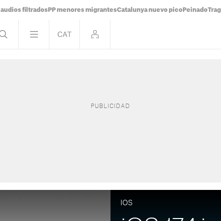
audios filtrados
PP menores migrantes
Catalunya nuevo pico
Peinado
Trag
IOS