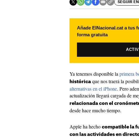
SEGUIR EN
Añade ElNacional.cat a tus f
forma gratuita
ACTI
Ya tenemos disponible la
primera b
que nos traerá la posibi
histórica
alternativas en el iPhone
. Pero adem
actualización llegará cargada de mej
relacionada con el cronómet
desde hace mucho tiempo.
Apple ha hecho
compatible la f
con las actividades en direct