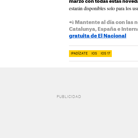
marzo con todas estas noved
estarán disponibles solo para los us
📲 Mantente al día con las n
Catalunya, España e Intern
gratuita de El Nacional
IPADÍZATE
IOS
IOS 17