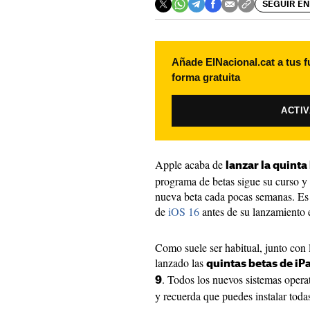
SEGUIR EN
Añade ElNacional.cat a tus f
forma gratuita
ACTI
Apple acaba de
lanzar la quinta
programa de betas sigue su curso 
nueva beta cada pocas semanas. Es
de
iOS 16
antes de su lanzamiento 
Como suele ser habitual, junto con
lanzado las
quintas betas de i
. Todos los nuevos sistemas opera
9
y recuerda que puedes instalar todas