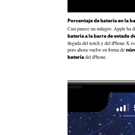
Porcentaje de batería en la b
Casi parece un milagro. Apple ha 
batería a la barra de estado d
llegada del notch y del iPhone X es
pero ahora vuelve en forma de
núm
del iPhone.
batería