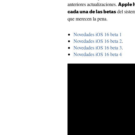
anteriores actualizaciones.
Apple 
del siste
cada una de las betas
que merecen la pena.
Novedades iOS 16 beta 1
Novedades iOS 16 beta 2
.
Novedades iOS 16 beta 3
.
Novedades iOS 16 beta 4