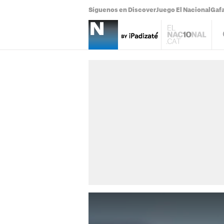
Síguenos en Discover
Juego El Nacional
Gafa