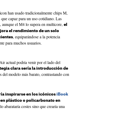
icon han usado tradicionalmente chips M,
 que capaz para un uso cotidiano. Las
, aunque el M4 lo supera en multicore,
el
jora el rendimiento de un solo
, equiparándose a la potencia
cientes
ente para muchos usuarios.
r actual podría venir por el lado del
tegia clara sería la introducción de
as del modelo más barato, contrastando con
ía inspirarse en los icónicos
iBook
 en plástico o policarbonato en
olo abarataría costes sino que crearía una