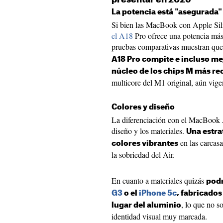
La potencia está "asegurada"
Si bien las MacBook con Apple Sil
el A18
Pro ofrece una potencia más
pruebas comparativas muestran que
A18 Pro compite e incluso me
núcleo de los chips M más re
multicore del M1 original, aún vig
Colores y diseño
La diferenciación con el MacBook Ai
diseño y los materiales.
Una estra
en las carcas
colores vibrantes
la sobriedad del Air.
En cuanto a materiales quizás
podr
G3
o el
iPhone 5c
, fabricados
, lo que no s
lugar del aluminio
identidad visual muy marcada.