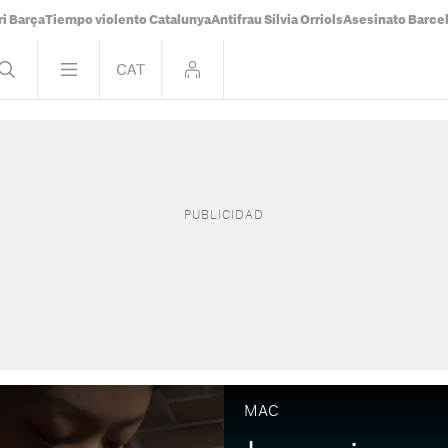
i Barça
Tiempo violento Catalunya
Antifrau Sílvia Orriols
Asesinato Barce
MAC