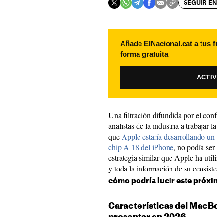
SEGUIR EN
Añade ElNacional.cat a tus f
forma gratuita
ACTI
Una filtración difundida por el con
analistas de la industria a trabajar 
que
Apple estaría desarrollando u
chip A 18 del iPhone
, no podía ser
estrategia similar que Apple ha uti
y toda la información de su ecosis
cómo podría lucir este próx
Características del MacB
presentar en 2026