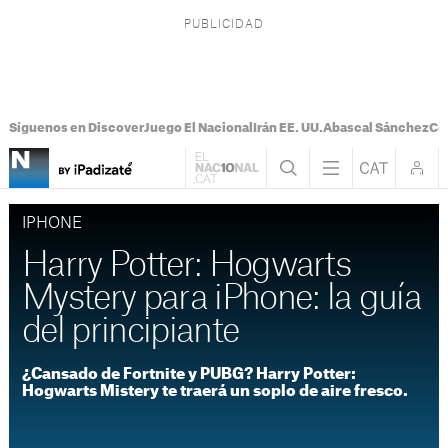
Síguenos en Discover
Juego El Nacional
Irán EE. UU.
Abascal Sánchez
Con
IPHONE
Harry Potter: Hogwarts
Mystery para iPhone: la guía
del principiante
¿Cansado de Fortnite y PUBG? Harry Potter:
Hogwarts Mistery te traerá un soplo de aire fresco.