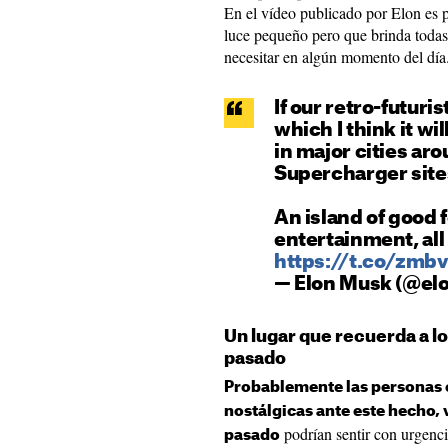
En el vídeo publicado por Elon es p
luce pequeño pero que brinda toda
necesitar en algún momento del día
If our retro-futuris
which I think it wil
in major cities aro
Supercharger sites
An island of good 
entertainment, al
https://t.co/zmb
— Elon Musk (@e
Un lugar que recuerda a lo
pasado
Probablemente las personas 
nostálgicas ante este hecho, 
podrían sentir con urgencia
pasado