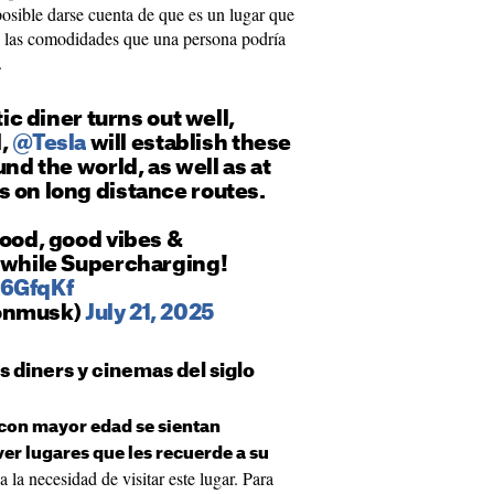
osible darse cuenta de que es un lugar que
s las comodidades que una persona podría
.
tic diner turns out well,
l,
@Tesla
will establish these
und the world, as well as at
 on long distance routes.
food, good vibes &
l while Supercharging!
v6GfqKf
lonmusk)
July 21, 2025
s diners y cinemas del siglo
con mayor edad se sientan
ver lugares que les recuerde a su
 la necesidad de visitar este lugar. Para