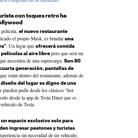
urista con toques retro ha
Hollywood
 película,
el nuevo restaurante
icado el propio Musk, es brindar
una
. Un lugar que
va"
ofrecerá comida
pero que será un
elículas al aire libre
 que necesiten de una supercarga.
Son 80
cuarta generación, pantallas de
que están dentro del restaurante, además de
 diseño del lugar es digno de una
Se pueden pedir desde los clásicos "hot
todo desde la app de Tesla Diner que es
l vehículo de Tesla.
 un espacio exclusivo solo para
.
den ingresar peatones y turistas
experiencia sin necesidad de un vehículo.