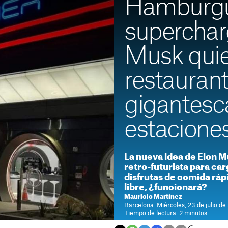
Hamburgu
superchar
Musk quie
restauran
gigantesc
estacione
La nueva idea de Elon M
retro-futurista para car
disfrutas de comida rápi
libre, ¿funcionará?
Mauricio Martínez
Barcelona. Miércoles, 23 de julio de
Tiempo de lectura: 2 minutos