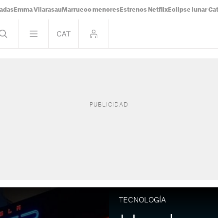
tadas
Emma Vilarasau
Marrueco menores
Estrenos Netflix
Eclipse lunar Ca
TECNOLOGÍA