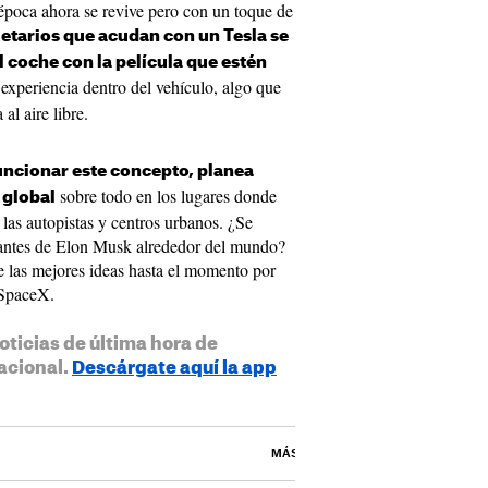
 época ahora se revive pero con un toque de
ietarios que acudan con un Tesla se
l coche con la película que estén
 experiencia dentro del vehículo, algo que
al aire libre.
uncionar este concepto, planea
sobre todo en los lugares donde
 global
 las autopistas y centros urbanos. ¿Se
rantes de Elon Musk alrededor del mundo?
e las mejores ideas hasta el momento por
 SpaceX.
oticias de última hora de
acional.
Descárgate aquí la app
MÁS