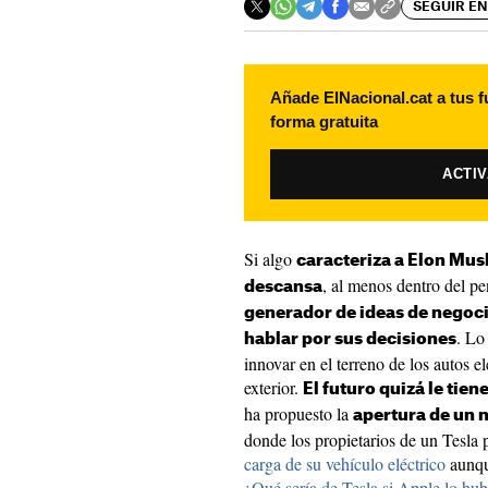
SEGUIR EN
Añade ElNacional.cat a tus f
forma gratuita
ACTI
Si algo
caracteriza a Elon Mus
, al menos dentro del p
descansa
generador de ideas de negoci
. Lo
hablar por sus decisiones
innovar en el terreno de los autos el
exterior.
El futuro quizá le tie
ha propuesto la
apertura de un 
donde los propietarios de un Tesla 
carga de su vehículo eléctrico
aunqu
¿Qué sería de Tesla si Apple lo h