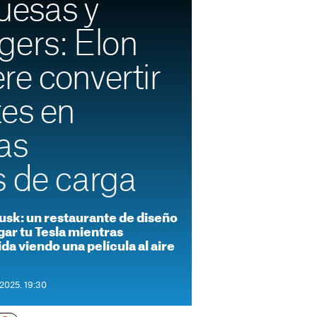
esas y
gers: Elon
re convertir
tes en
as
s de carga
usk: un restaurante de diseño
gar tu Tesla mientras
da viendo una película al aire
 2025. 19:30