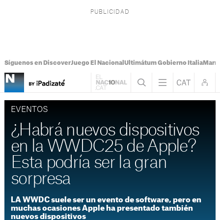
Síguenos en Discover
Juego El Nacional
Ultimátum Gobierno Italia
Marr
EVENTOS
¿Habrá nuevos dispositivos
en la WWDC25 de Apple?
Esta podría ser la gran
sorpresa
LA WWDC suele ser un evento de software, pero en
muchas ocasiones Apple ha presentado también
nuevos dispositivos