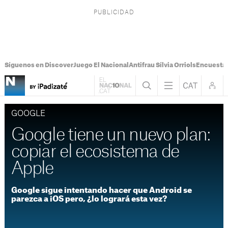
Síguenos en Discover
Juego El Nacional
Antifrau Sílvia Orriols
Encuesta 
GOOGLE
Google tiene un nuevo plan:
copiar el ecosistema de
Apple
Google sigue intentando hacer que Android se
parezca a iOS pero, ¿lo logrará esta vez?