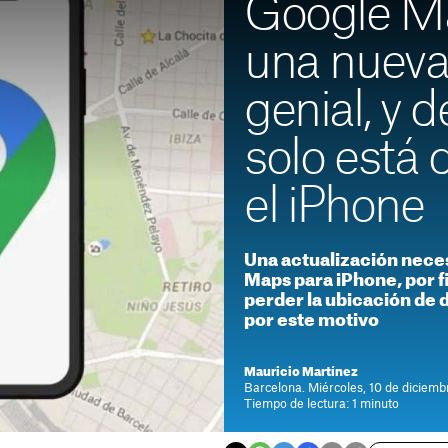
Google Ma
una nueva
genial, y
solo está 
el iPhone
Una actualización necesa
Maps para iPhone, por f
perder la ubicación de
por este motivo
Mauricio Martínez
Barcelona. Miércoles, 10 de diciemb
Tiempo de lectura: 1 minuto