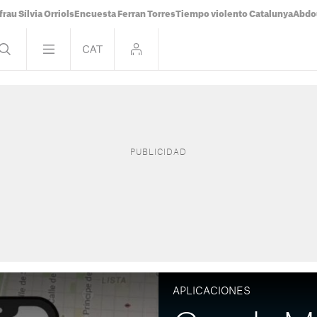
frau Sílvia Orriols
Encuesta Ferran Torres
Tiempo violento Catalunya
Abdou
APLICACIONES