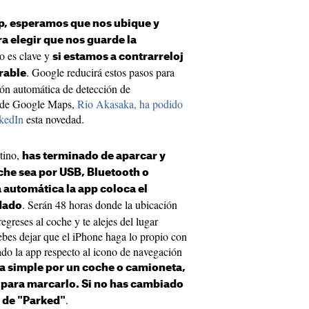
p, esperamos que nos ubique y
a elegir que nos guarde la
o es clave y
si estamos a contrarreloj
. Google reducirá estos pasos para
rable
ión automática de detección de
 de Google Maps,
Rio Akasaka, ha podido
nkedIn
esta novedad.
tino,
has terminado de aparcar y
che sea por USB, Bluetooth o
 automática la app coloca el
. Serán 48 horas donde la ubicación
dado
greses al coche y te alejes del lugar
bes dejar que el iPhone haga lo propio con
do la app respecto al icono de navegación
cha simple por un coche o camioneta,
á para marcarlo. Si no has cambiado
.
P de "Parked"