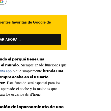
uentes favoritas de Google de
VAR AHORA →
do el porqué tiene una
. Siempre añade funciones que
o el mundo
 una app
o que simplemente
brinda una
empre acaba en el usuario
. Esta función será especial para los
vez
aparcado el coche y lo mejor es que
ara los usuarios de iPhone.
ación del aparcamiento de una