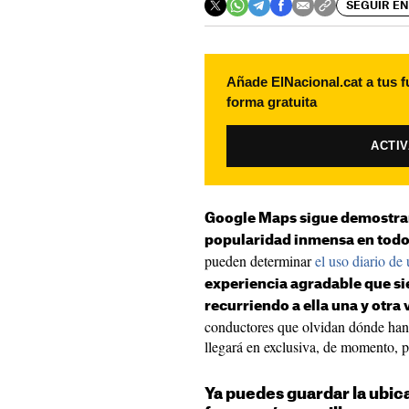
SEGUIR EN
Añade ElNacional.cat a tus f
forma gratuita
ACTI
Google Maps sigue demostran
popularidad inmensa en tod
pueden determinar
el uso diario de
experiencia agradable que si
recurriendo a ella una y otra 
conductores que olvidan dónde han 
llegará en exclusiva, de momento, p
Ya puedes guardar la ubic