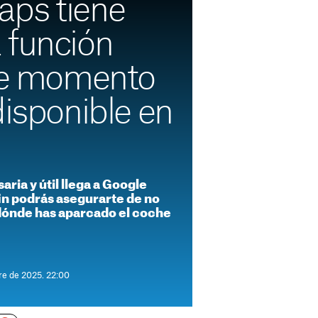
ps tiene
 función
 de momento
disponible en
ria y útil llega a Google
in podrás asegurarte de no
 dónde has aparcado el coche
re de 2025. 22:00