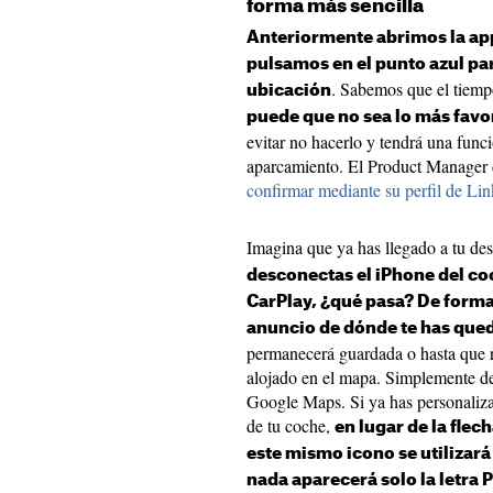
forma más sencilla
Anteriormente abrimos la ap
pulsamos en el punto azul par
. Sabemos que el tiemp
ubicación
puede que no sea lo más favo
evitar no hacerlo y tendrá una func
aparcamiento. El Product Manager
confirmar mediante su perfil de Li
Imagina que ya has llegado a tu des
desconectas el iPhone del co
CarPlay, ¿qué pasa? De forma
anuncio de dónde te has que
permanecerá guardada o hasta que re
alojado en el mapa. Simplemente de
Google Maps. Si ya has personaliza
de tu coche,
en lugar de la fle
este mismo icono se utilizar
nada aparecerá solo la letra 