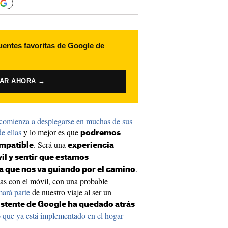
uentes favoritas de Google de
VAR AHORA →
e comienza a desplegarse en muchas de sus
e ellas
y lo mejor es que
podremos
. Será una
ompatible
experiencia
il y sentir que estamos
.
 que nos va guiando por el camino
as con el móvil, con una probable
ará parte
de nuestro viaje al ser un
istente de Google ha quedado atrás
que ya está implementado en el hogar