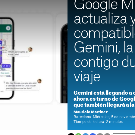
Google M
actualiza 
compatibl
Gemini, la
contigo du
viaje
Gemini está llegando a 
ahora es turno de Googl
que también llegará a la
Mauricio Martínez
Barcelona. Miércoles, 5 de noviemb
Tiempo de lectura: 2 minutos