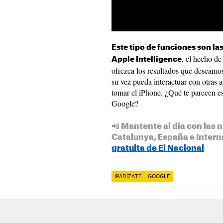
Este tipo de funciones son l
, el hecho d
Apple Intelligence
ofrezca los resultados que deseamos
su vez pueda interactuar con otras ap
tomar el iPhone. ¿Qué te parecen e
Google?
📲 Mantente al día con las n
Catalunya, España e Intern
gratuita de El Nacional
IPADÍZATE
GOOGLE