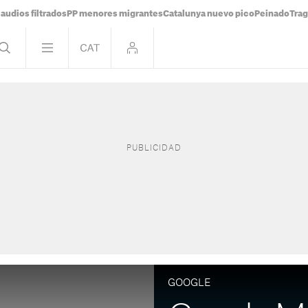
audios filtrados
PP menores migrantes
Catalunya nuevo pico
Peinado
Trag
GOOGLE