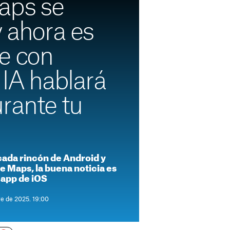
aps se
y ahora es
e con
 IA hablará
rante tu
cada rincón de Android y
e Maps, la buena noticia es
 app de iOS
re de 2025. 19:00