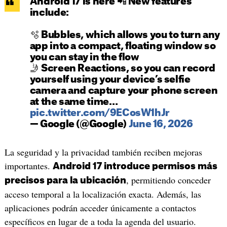
Android 17 is here 📲 New features
include:
🫧 Bubbles, which allows you to turn any
app into a compact, floating window so
you can stay in the flow
🤳 Screen Reactions, so you can record
yourself using your device’s selfie
camera and capture your phone screen
at the same time…
pic.twitter.com/9ECosW1hJr
— Google (@Google)
June 16, 2026
La seguridad y la privacidad también reciben mejoras
importantes.
Android 17 introduce permisos más
, permitiendo conceder
precisos para la ubicación
acceso temporal a la localización exacta. Además, las
aplicaciones podrán acceder únicamente a contactos
específicos en lugar de a toda la agenda del usuario.