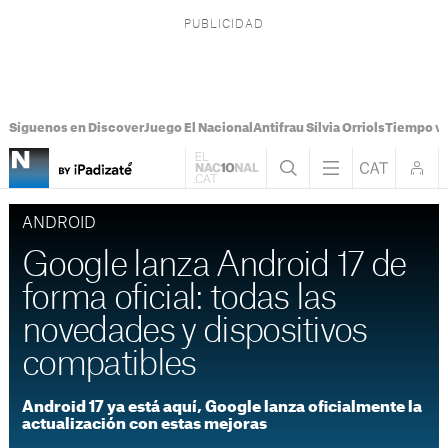
Síguenos en Discover
Juego El Nacional
Antifrau Sílvia Orriols
Tiempo vi
ANDROID
Google lanza Android 17 de
forma oficial: todas las
novedades y dispositivos
compatibles
Android 17 ya está aquí, Google lanza oficialmente la
actualización con estas mejoras