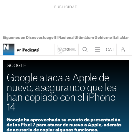
Síguenos en Discover
Juego El Nacional
Ultimátum Gobierno Italia
Marr
GOOGLE
Google ataca a Apple de
nuevo, asegurando que les
han copiado con el iPhone
14
Google ha aprovechado su evento de presentación
de los Pixel 7 para atacar de nuevo a Apple, además
de acusarla de copiar algunas funciones.