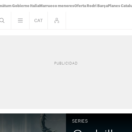
mátum Gobierno Italia
Marrueco menores
Oferta Rodri Barça
Planes Catal
SERIES