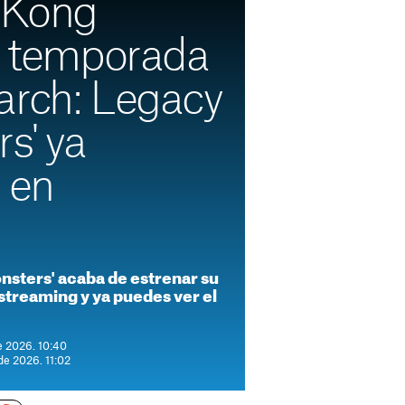
y Kong
la temporada
arch: Legacy
s' ya
 en
nsters' acaba de estrenar su
treaming y ya puedes ver el
e 2026. 10:40
de 2026. 11:02