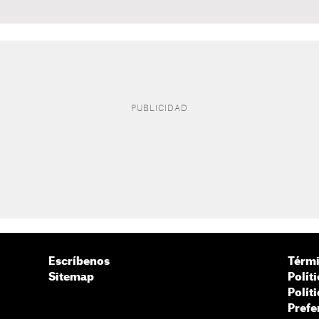
Escríbenos
Térmi
Sitemap
Polít
Polít
Prefe