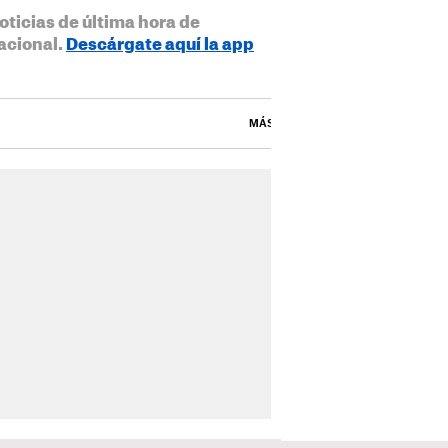
oticias de última hora de
acional.
Descárgate aquí la app
MÁS