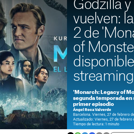
Godzilla 
vuelven: 
2 de 'Mon
of Monster
disponible
streaming
'Monarch: Legacy of Mo
segunda temporada en s
primer episodio
Ángel Roca Valverde
Barcelona. Viernes, 27 de febrero d
Actualizado: Viernes, 27 de febrero 
Tiempo de lectura: 1 minuto