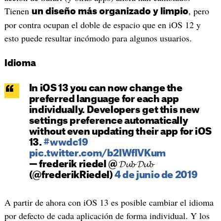
Tienen
, pero
un diseño más organizado y limpio
por contra ocupan el doble de espacio que en iOS 12 y
esto puede resultar incómodo para algunos usuarios.
Idioma
In iOS 13 you can now change the
preferred language for each app
individually. Developers get this new
settings preference automatically
without even updating their app for iOS
13.
#wwdc19
pic.twitter.com/b2IWflVKum
— frederik riedel @ 𝓓𝓾𝓫 𝓓𝓾𝓫
(@frederikRiedel)
4 de junio de 2019
A partir de ahora con iOS 13 es posible cambiar el idioma
por defecto de cada aplicación de forma individual. Y los