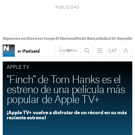
Síguenos en Discover
Juego El Nacional
Rodri Barça
Abdoul El-Sayed
Imá
APPLE TV
"Finch" de Tom Hanks es el
estreno de una película más
popular de Apple TV+
¡Apple TV+ vuelve a disfrutar de un récord en su más
reciente estreno!