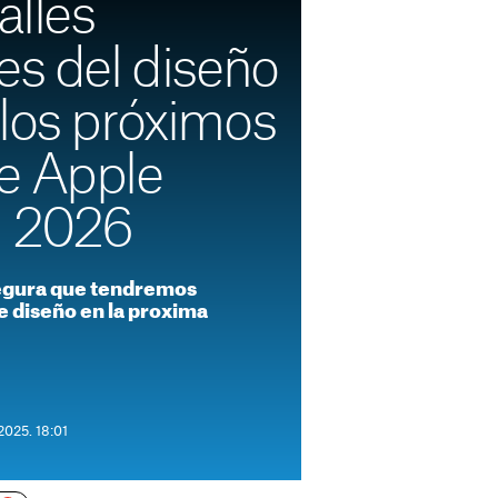
alles
es del diseño
 los próximos
e Apple
n 2026
segura que tendremos
e diseño en la proxima
2025. 18:01