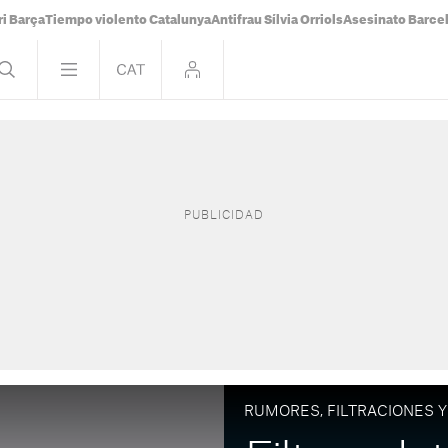
i Barça
Tiempo violento Catalunya
Antifrau Sílvia Orriols
Asesinato Barce
RUMORES, FILTRACIONES Y