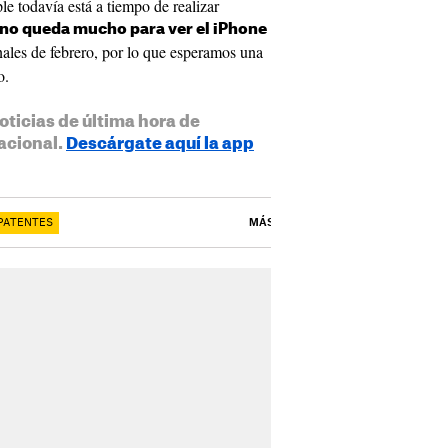
e todavía está a tiempo de realizar
no queda mucho para ver el iPhone
inales de febrero, por lo que esperamos una
o.
oticias de última hora de
acional.
Descárgate aquí la app
 PATENTES
MÁS