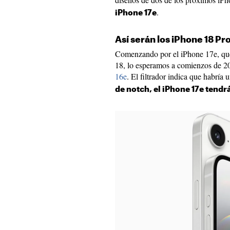
.
iPhone 17e
Así serán los iPhone 18 Pr
Comenzando por el iPhone 17e, que 
18, lo esperamos a comienzos de 2
16e
. El filtrador indica que habría
de notch, el iPhone 17e tend