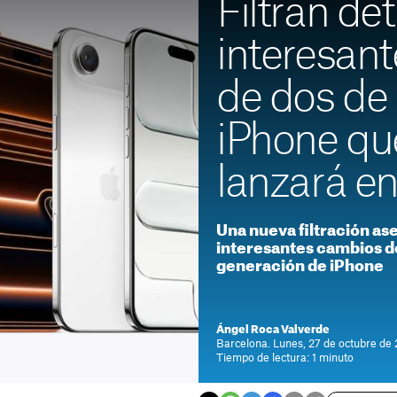
Filtran det
interesant
de dos de
iPhone qu
lanzará e
Una nueva filtración a
interesantes cambios d
generación de iPhone
Ángel Roca Valverde
Barcelona. Lunes, 27 de octubre de 
Tiempo de lectura: 1 minuto