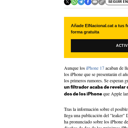
SEGUIR EN
Añade ElNacional.cat a tus f
forma gratuita
ACTI
Aunque los
iPhone 17
acaban de ll
los iPhone que se presentarán el a
los primeros rumores. Se esperan g
un filtrador acaba de revelar 
que Apple lan
dos de los iPhone
Tras la información sobre el posibl
llega una publicación del "leaker" 
ha pronunciado sobre los iPhone del
diseños de dos de los próximos iP