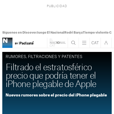
Síguenos en Discover
Juego El Nacional
Rodri Barça
Tiempo violento Ca
RUMORES, FILTRACIONES Y PATENTES
Filtrado el estratosférico
precio que podría tener el
iPhone plegable de Apple
Nuevos rumores sobre el precio del iPhone plegable