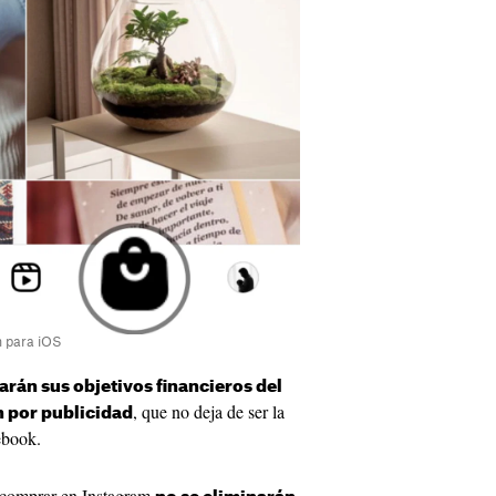
m para iOS
arán sus objetivos financieros del
, que no deja de ser la
 por publicidad
ebook.
a comprar en Instagram