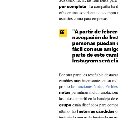
. La compañía ha d
por completo
ofrecer una experiencia de compra 
usuarios como para empresas.
"A partir de febre
navegación de Ins
personas puedan 
fácil con sus amigo
parte de este camb
Instagram será el
Por otra parte, es reseñable destac
cambios muy interesantes en su red 
pronto
las funciones Notas, Perfile
permitirán incluir anotacione
notas
las fotos de perfil en la bandeja de
están diseñados para compar
grupo
último, las
of
historias cándidas
instante lo que estés haciendo en 