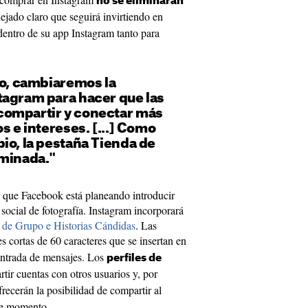
no se eliminarán
ejado claro que seguirá invirtiendo en
dentro de su app Instagram tanto para
ro, cambiaremos la
tagram para hacer que las
compartir y conectar más
s e intereses. [...] Como
io, la pestaña Tienda de
iminada."
ar que Facebook está planeando introducir
social de fotografía. Instagram incorporará
s de Grupo e Historias Cándidas
. Las
s cortas de 60 caracteres que se insertan en
 entrada de mensajes. Los
perfiles de
tir cuentas con otros usuarios y, por
recerán la posibilidad de compartir al
ese momento.