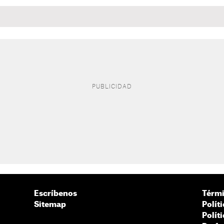
Escríbenos
Térmi
Sitemap
Polít
Polít