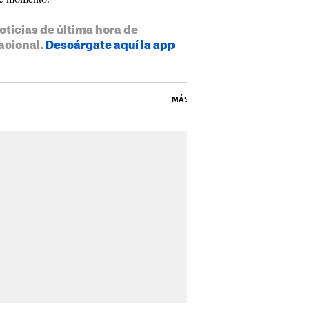
oticias de última hora de
acional.
Descárgate aquí la app
MÁS