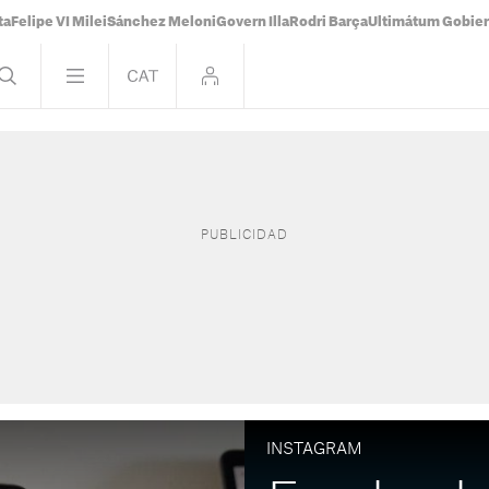
ta
Felipe VI Milei
Sánchez Meloni
Govern Illa
Rodri Barça
Ultimátum Gobiern
INSTAGRAM