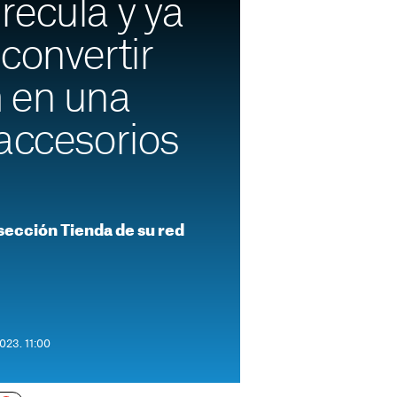
recula y ya
convertir
 en una
accesorios
 sección Tienda de su red
023. 11:00