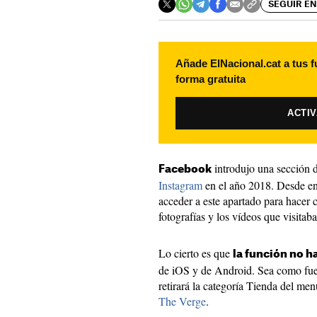
SEGUIR EN
Añade ElNacional.cat a tus f
forma gratuita
ACTI
introdujo una sección
Facebook
Instagram
en el año 2018. Desde ent
acceder a este apartado para hacer
fotografías y los vídeos que visitab
Lo cierto es que
la función no h
de iOS y de Android. Sea como fue
retirará la categoría Tienda del men
The Verge
.