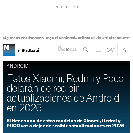
Síguenos en Discover
Juego El Nacional
Antifrau Sílvia Orriols
Encuesta 
ANDROID
Estos Xiaomi, Redmi y Poco
dejarán de recibir
actualizaciones de Android
en 2026
Si tienes uno de estos modelos de Xiaomi, Redmi y
POCO vas a dejar de recibir actualizaciones en 2026