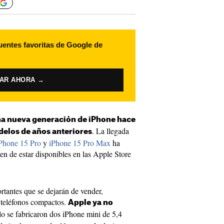
uentes favoritas de Google de
VAR AHORA →
una nueva generación de iPhone hace
. La llegada
elos de años anteriores
Phone 15 Pro
y
iPhone 15 Pro Max
ha
n de estar disponibles en las Apple Store
tantes que se dejarán de vender,
s teléfonos compactos.
Apple ya no
olo se fabricaron dos iPhone mini de 5,4