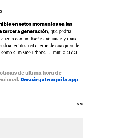
s
ible en estos momentos en las
, que podría
de tercera generación
e cuenta con un diseño anticuado y unas
odría reutilizar el cuerpo de cualquier de
, como el mismo iPhone 13 mini o el del
oticias de última hora de
acional.
Descárgate aquí la app
MÁS