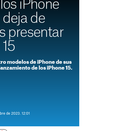
los iPhone
 deja de
s presentar
 15
tro modelos de iPhone de sus
l lanzamiento de los iPhone 15.
bre de 2023. 12:01