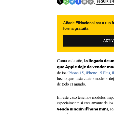
SEGUIR EN
Añade ElNacional.cat a tus f
forma gratuita
ACTI
Como cada año,
la llegada de 
que Apple deje de vender mod
de los
iPhone 15
,
iPhone 15 Plus
,
i
hecho que hasta cuatro modelos deje
de todo el mundo.
En este caso tenemos modelos impor
especialmente si eres amante de lo
, s
vende ningún iPhone mini