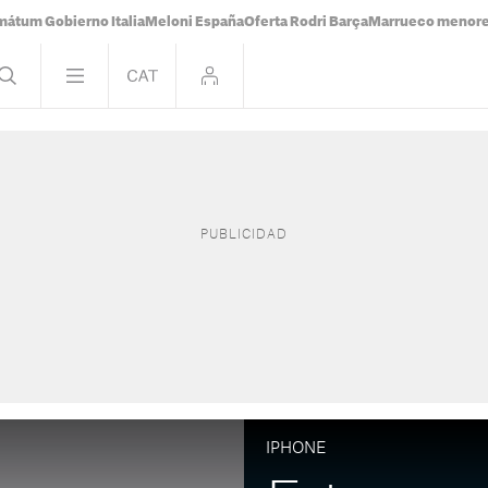
mátum Gobierno Italia
Meloni España
Oferta Rodri Barça
Marrueco menor
IPHONE