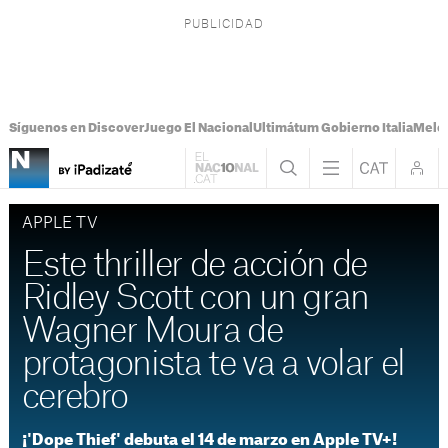
Síguenos en Discover
Juego El Nacional
Ultimátum Gobierno Italia
Melon
APPLE TV
Este thriller de acción de
Ridley Scott con un gran
Wagner Moura de
protagonista te va a volar el
cerebro
¡'Dope Thief' debuta el 14 de marzo en Apple TV+!