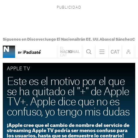
Síguenos en Discover
Juego El Nacional
Irán EE. UU.
Abascal Sánchez
Con
APPLE TV
Este es el motivo por el que
se ha quitado el "+" de Apple
TV+. Apple dice que no es
confuso, yo tengo mis dudas
¡Apple cree que el cambio de nombre del servicio de
streaming Apple TV podría ser menos confuso para
los usuarios, hasta que se demuestre lo contrario!