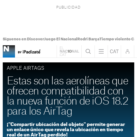
Síguenos en Discover
Juego El Nacional
Rodri Barça
Tiempo violento Ca
APPLE AIRTAGS
Estas son las aerolíneas que
ofrecen compatibilidad con
la nueva función de iOS 18.2
para los AirTag
¡"Compartir ubicación del objeto" permite generar
un enlace único que revela la ubicación en tiempo
real de un AirTag perdido!