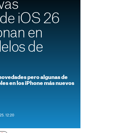
vas
 de iOS 26
onan en
elos de
novedades pero algunas de
ibles en los iPhone más nuevos
25. 12:20