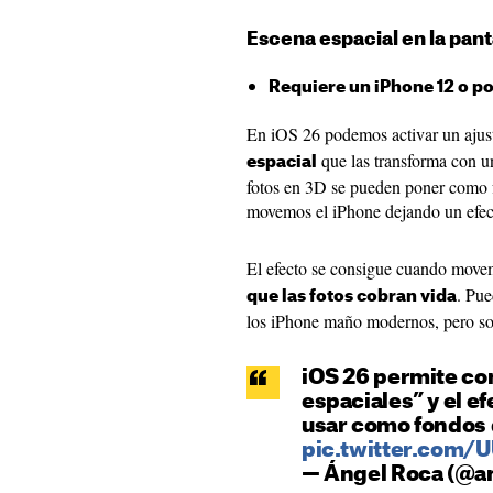
Escena espacial en la pant
Requiere un iPhone 12 o po
En iOS 26 podemos activar un ajust
que las transforma con un
espacial
fotos en 3D se pueden poner como 
movemos el iPhone dejando un efect
El efecto se consigue cuando movem
. Pue
que las fotos cobran vida
los iPhone maño modernos, pero solo
iOS 26 permite con
espaciales” y el e
usar como fondos 
pic.twitter.com/
— Ángel Roca (@a