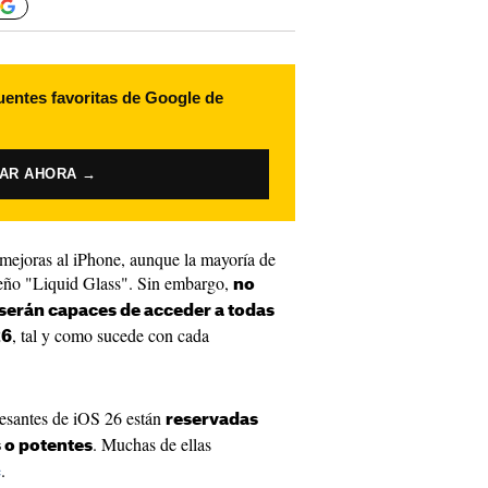
uentes favoritas de Google de
VAR AHORA →
mejoras al iPhone, aunque la mayoría de
iseño "Liquid Glass". Sin embargo,
no
serán capaces de acceder a todas
, tal y como sucede con cada
26
resantes de iOS 26 están
reservadas
. Muchas de ellas
 o potentes
e
.