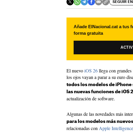
SEGUIR EN
Añade ElNacional.cat a tus f
forma gratuita
ACTI
El nuevo
iOS 26
llega con grandes 
los ojos vayan a parar a su euro d
todos los modelos de iPhone 
las nuevas funciones de iOS 
actualización de software.
Algunas de las novedades más inte
para los modelos más nuevos
relacionadas con
Apple Intelligenc