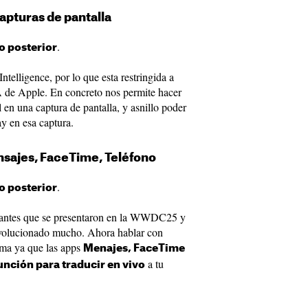
capturas de pantalla
.
o posterior
ntelligence, por lo que esta restringida a
IA de Apple. En concreto nos permite hacer
l en una captura de pantalla, y asnillo poder
y en esa captura.
nsajes, FaceTime, Teléfono
.
o posterior
esantes que se presentaron en la WWDC25 y
volucionado mucho. Ahora hablar con
ema ya que las apps
Menajes, FaceTime
a tu
unción para traducir en vivo