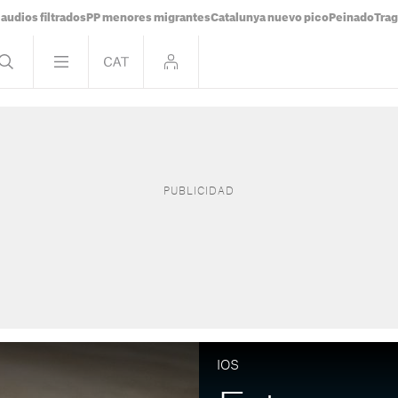
audios filtrados
PP menores migrantes
Catalunya nuevo pico
Peinado
Trag
IOS