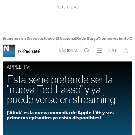
Síguenos en Discover
Juego El Nacional
Rodri Barça
Tiempo violento Ca
APPLE TV
Esta serie pretende ser la
"nueva Ted Lasso" y ya
puede verse en streaming
¡'Stick' es la nueva comedia de Apple TV+ y sus
primeros episodios ya están disponibles!