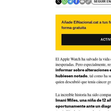
SEGUIR EN
Añade ElNacional.cat a tus f
forma gratuita
ACTI
El Apple Watch ha salvado la vida d
inesperadas. Pero especialmente, res
informar sobre alteraciones 
, tal como ha 
hubiesen notado
quien descubrió que tenía cáncer gra
La increíble historia ha sido compa
Imani Miles, una niña de 12 a
oportunamente ante un diagn