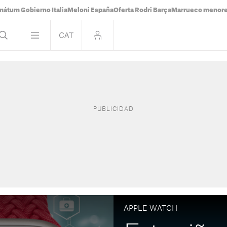
mátum Gobierno Italia
Meloni España
Oferta Rodri Barça
Marrueco menor
APPLE WATCH