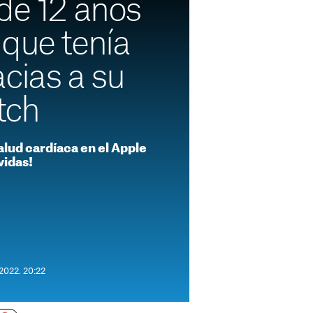
de 12 años
 que tenía
cias a su
tch
alud cardíaca en el Apple
vidas!
 2022. 20:22