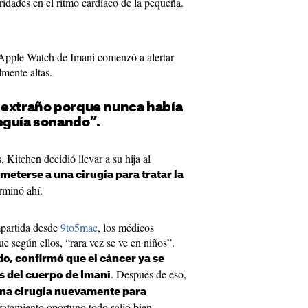
ridades en el ritmo cardíaco de la pequeña.
 Apple Watch de Imani comenzó a alertar
mente altas.
 extraño porque nunca había
eguía sonando”.
, Kitchen decidió llevar a su hija al
meterse a una cirugía para tratar la
erminó ahí.
partida desde
9to5mac
, los médicos
e según ellos, “rara vez se ve en niños”.
do, confirmó que el cáncer ya se
. Después de eso,
s del cuerpo de Imani
una cirugía nuevamente para
 tratamiento oportuno todo salió bien.