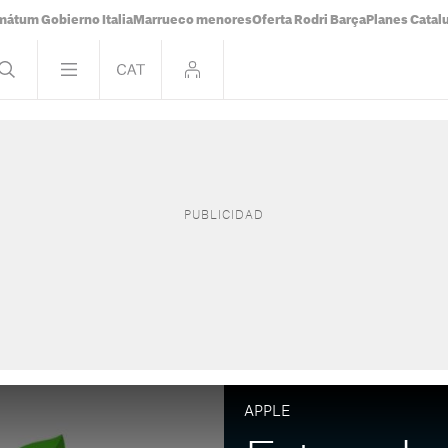
mátum Gobierno Italia
Marrueco menores
Oferta Rodri Barça
Planes Catal
APPLE