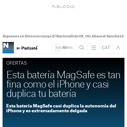
Síguenos en Discover
Juego El Nacional
Irán EE. UU.
Abascal Sánchez
Con
OFERTAS
Esta batería MagSafe es tan
fina como el iPhone y casi
duplica tu batería
Esta batería MagSafe casi duplica la autonomía del
iPhone y es extremadamente delgada