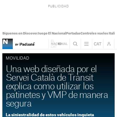
Síguenos en Discover
Juego El Nacional
Portadas
Controles vuelos Italia
MOVILIDAD
Una web diseñada por el
Servei Català de Trànsit
explica como utilizar los
patinetes y VMP de manera
segura
La siniestralidad de estos vehículos inquieta