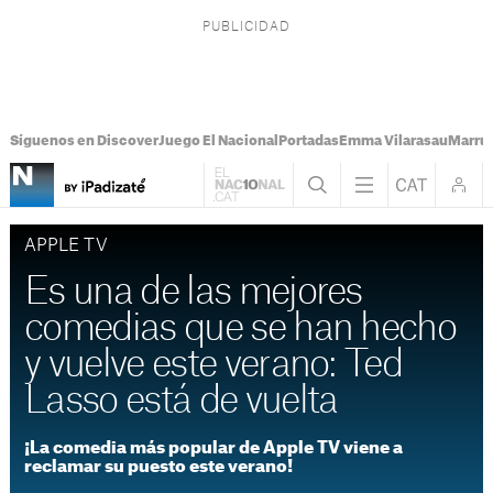
Síguenos en Discover
Juego El Nacional
Portadas
Emma Vilarasau
Marru
APPLE TV
Es una de las mejores
comedias que se han hecho
y vuelve este verano: Ted
Lasso está de vuelta
¡La comedia más popular de Apple TV viene a
reclamar su puesto este verano!