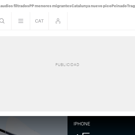
audios filtrados
PP menores migrantes
Catalunya nuevo pico
Peinado
Trag
IPHONE