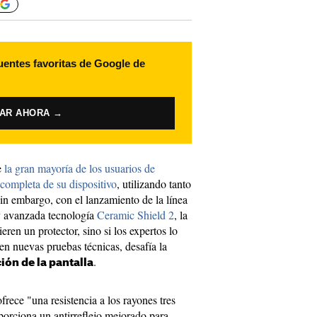
uentes favoritas de Google de
VAR AHORA →
e
la gran mayoría de los usuarios de
completa de su dispositivo
, utilizando tanto
in embargo, con el lanzamiento de la línea
y avanzada tecnología
Ceramic Shield 2
, la
eren un protector, sino si los expertos lo
n nuevas pruebas técnicas, desafía la
.
ión de la pantalla
rece "una resistencia a los rayones tres
porciona un antirreflejo mejorado para