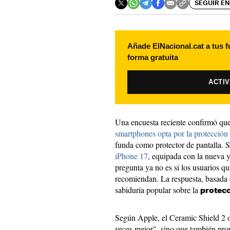
SEGUIR EN
Añade ElNacional.cat a tus f
forma gratuita
ACTI
Una encuesta reciente confirmó qu
smartphones opta por la protección 
funda como protector de pantalla. S
iPhone 17
, equipada con la nueva 
pregunta ya no es si los usuarios qui
recomiendan. La respuesta, basada e
sabiduría popular sobre la
protecc
Según Apple, el Ceramic Shield 2 of
veces mejor", sino que también pro