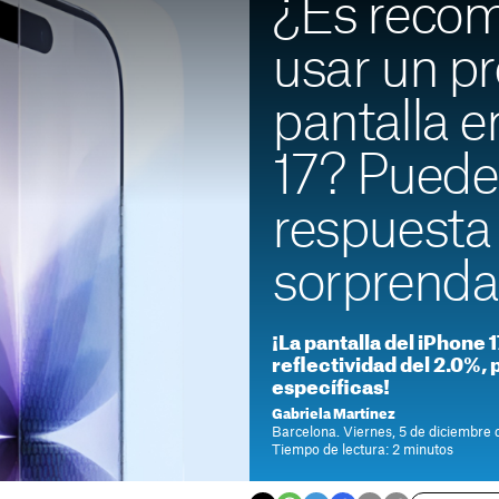
¿Es reco
usar un pr
pantalla e
17? Puede
respuesta 
sorprenda
¡La pantalla del iPhone 
reflectividad del 2.0%,
específicas!
Gabriela Martínez
Barcelona. Viernes, 5 de diciembre
Tiempo de lectura: 2 minutos