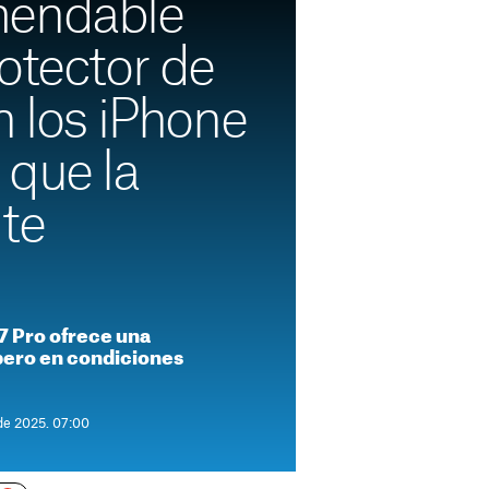
mendable
otector de
n los iPhone
 que la
te
17 Pro ofrece una
 pero en condiciones
 de 2025. 07:00