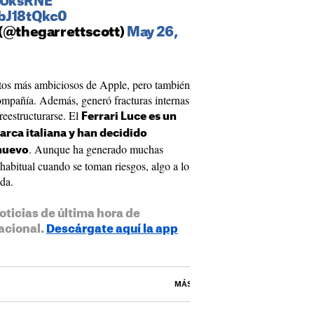
wUksRNE
EbJ18tQkc0
 (@thegarrettscott)
May 26,
ctos más ambiciosos de Apple, pero también
compañía. Además, generó fracturas internas
reestructurarse. El
Ferrari Luce es un
arca italiana y han decidido
. Aunque ha generado muchas
 nuevo
o habitual cuando se toman riesgos, algo a lo
da.
oticias de última hora de
acional.
Descárgate aquí la app
MÁS