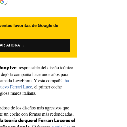
uentes favoritas de Google de
VAR AHORA →
, responsable del diseño icónico
Jony Ive
 dejó la compañía hace unos años para
 llamada LoveFrom. Y esta compañía
ha
 nuevo Ferrari Luce
, el primer coche
giosa marca italiana.
jándose de los diseños más agresivos que
ante un coche con formas más redondeadas,
la teoría de que el Ferrari Luce es el
. El famoso
Apple Car
en