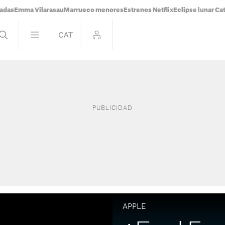
tadas
Emma Vilarasau
Marrueco menores
Estrenos Netflix
Eclipse lunar Ca
APPLE