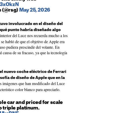
r3xOkzN
e (@rsg)
May 25, 2026
tuvo involucrado en el diseño del
 qué punto habría diseñado algo
interior del Luce nos recuerda mucho a los
 se habló de que el objetivo de Apple era
o pudiera prescindir del volante. En
al causa de su fracaso, ya que la tecnología
el nuevo coche eléctrico de Ferrari
sofía de diseño de Apple que en la
as imágenes que han modificado del Luce
terístico color blanco para apreciarlo.
pple car and priced for scale
o triple platinum.