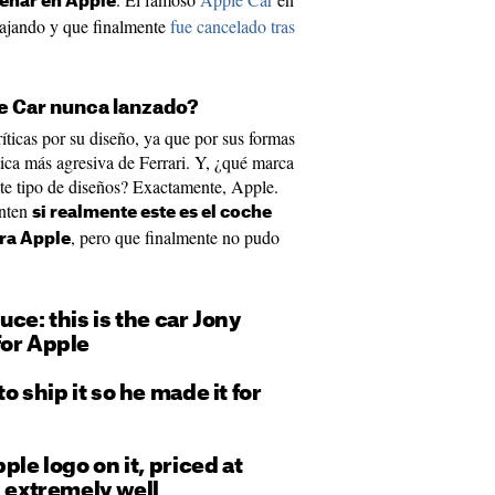
señar en Apple
bajando y que finalmente
fue cancelado tras
le Car nunca lanzado?
íticas por su diseño, ya que por sus formas
tica más agresiva de Ferrari. Y, ¿qué marca
ste tipo de diseños? Exactamente, Apple.
unten
si realmente este es el coche
, pero que finalmente no pudo
ara Apple
ce: this is the car Jony
for Apple
o ship it so he made it for
ple logo on it, priced at
l extremely well