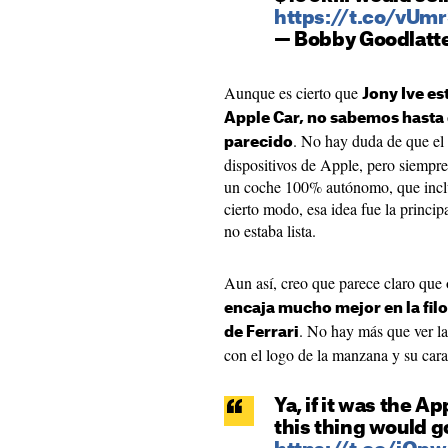
https://t.co/vUm
— Bobby Goodlatt
Aunque es cierto que
Jony Ive es
Apple Car, no sabemos hasta
. No hay duda de que el 
parecido
dispositivos de Apple, pero siempre
un coche 100% autónomo, que inclus
cierto modo, esa idea fue la princip
no estaba lista.
Aun así, creo que parece claro que
encaja mucho mejor en la filo
. No hay más que ver l
de Ferrari
con el logo de la manzana y su carac
Ya, if it was the A
this thing would g