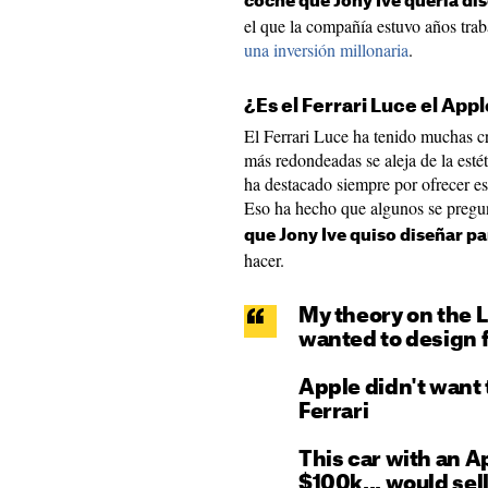
coche que Jony Ive quería di
el que la compañía estuvo años tra
una inversión millonaria
.
¿Es el Ferrari Luce el App
El Ferrari Luce ha tenido muchas cr
más redondeadas se aleja de la esté
ha destacado siempre por ofrecer e
Eso ha hecho que algunos se preg
que Jony Ive quiso diseñar p
hacer.
My theory on the Lu
wanted to design 
Apple didn't want t
Ferrari
This car with an Ap
$100k... would sel