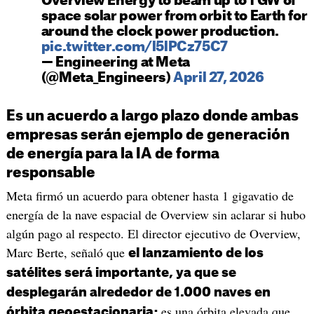
Overview Energy to beam up to 1 GW of
space solar power from orbit to Earth for
around the clock power production.
pic.twitter.com/l5lPCz75C7
— Engineering at Meta
(@Meta_Engineers)
April 27, 2026
Es un acuerdo a largo plazo donde ambas
empresas serán ejemplo de generación
de energía para la IA de forma
responsable
Meta firmó un acuerdo para obtener hasta 1 gigavatio de
energía de la nave espacial de Overview sin aclarar si hubo
algún pago al respecto. El director ejecutivo de Overview,
Marc Berte, señaló que
el lanzamiento de los
satélites será importante, ya que se
desplegarán alrededor de 1.000 naves en
es una órbita elevada que
órbita geoestacionaria;