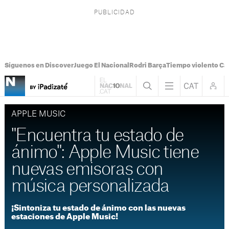
Síguenos en Discover
Juego El Nacional
Rodri Barça
Tiempo violento Ca
APPLE MUSIC
"Encuentra tu estado de
ánimo": Apple Music tiene
nuevas emisoras con
música personalizada
¡Sintoniza tu estado de ánimo con las nuevas
estaciones de Apple Music!