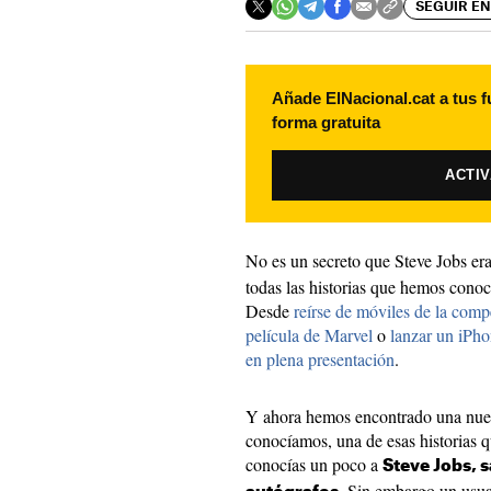
SEGUIR EN
Añade ElNacional.cat a tus f
forma gratuita
ACTI
No es un secreto que Steve Jobs er
todas las historias que hemos conoc
Desde
reírse de móviles de la comp
película de Marvel
o
lanzar un iPho
en plena presentación
.
Y ahora hemos encontrado una nuev
conocíamos, una de esas historias qu
conocías un poco a
Steve Jobs, 
. Sin embargo un usua