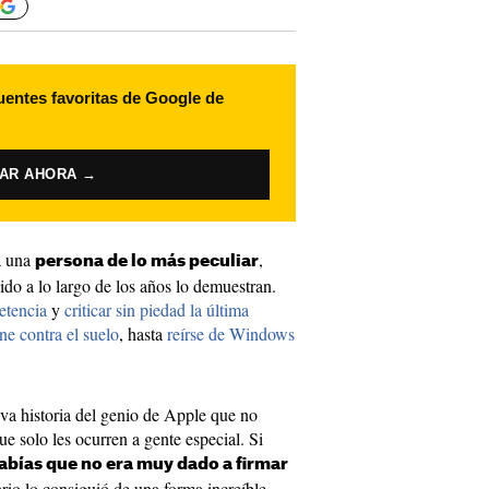
uentes favoritas de Google de
VAR AHORA →
a una
,
persona de lo más peculiar
ido a lo largo de los años lo demuestran.
etencia
y
criticar sin piedad la última
ne contra el suelo
, hasta
reírse de Windows
a historia del genio de Apple que no
e solo les ocurren a gente especial. Si
sabías que no era muy dado a firmar
rio lo consiguió de una forma increíble.