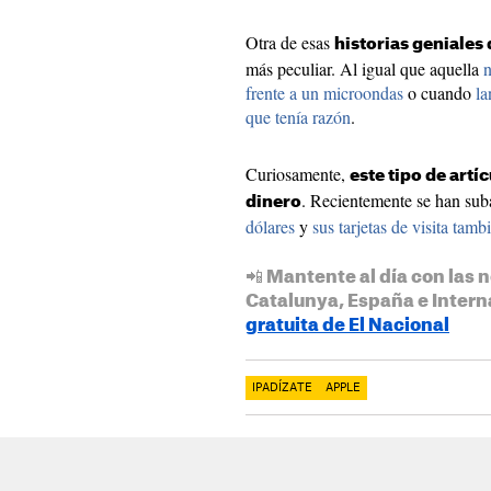
Otra de esas
historias geniales
más peculiar. Al igual que aquella
n
frente a un microondas
o cuando
la
que tenía razón
.
Curiosamente,
este tipo de art
. Recientemente se han su
dinero
dólares
y
sus tarjetas de visita tam
📲 Mantente al día con las n
Catalunya, España e Intern
gratuita de El Nacional
IPADÍZATE
APPLE