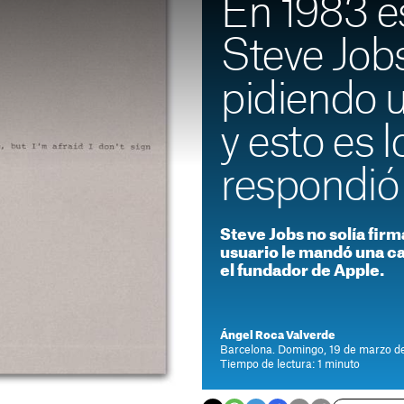
En 1983 es
Steve Job
pidiendo u
y esto es 
respondió
Steve Jobs no solía firm
usuario le mandó una ca
el fundador de Apple.
Ángel Roca Valverde
Barcelona. Domingo, 19 de marzo de
Tiempo de lectura: 1 minuto