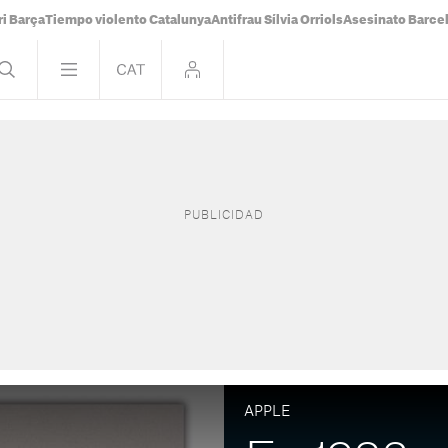
i Barça
Tiempo violento Catalunya
Antifrau Sílvia Orriols
Asesinato Barce
APPLE