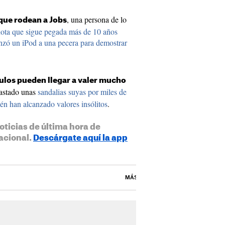
, una persona de lo
 que rodean a Jobs
ota que sigue pegada más de 10 años
nzó un iPod a una pecera para demostrar
ículos pueden llegar a valer mucho
bastado unas
sandalias suyas por miles de
bién han alcanzado valores insólitos
.
oticias de última hora de
acional.
Descárgate aquí la app
MÁS